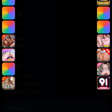
轻松喜剧
服务支持
客服中心
帮助中心
使用指南
版权声明
关于我们
联系我们
400-888-8888
support@TTsp008
在线客服 7×24小时
商务合作✈️
TTsp008