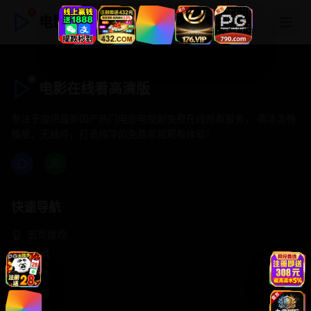
电影在线看高清版
电影在线看高清版
专注于提供最新国产热门电影电视剧免费在线观看服务， 高清流畅
播放，无插件，打造纯净的免费影视观看体验！
快速导航
首页推荐
精选剧情
热门动作
浪漫爱情