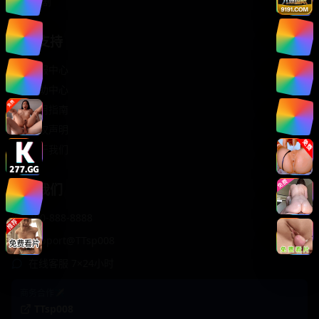
轻松喜剧
服务支持
客服中心
帮助中心
使用指南
版权声明
关于我们
联系我们
400-888-8888
support@TTsp008
在线客服 7×24小时
商务合作✈️
TTsp008