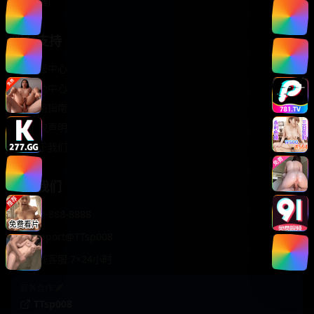
轻松喜剧
服务支持
客服中心
帮助中心
使用指南
版权声明
关于我们
联系我们
400-888-8888
support@TTsp008
在线客服 7×24小时
商务合作✈️
TTsp008